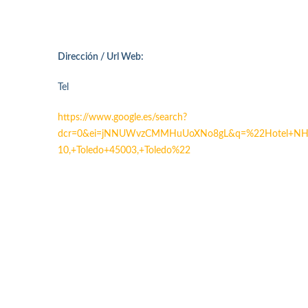
Dirección / Url Web:
Tel
https://www.google.es/search?
dcr=0&ei=jNNUWvzCMMHuUoXNo8gL&q=%22Hotel+NH+To
10,+Toledo+45003,+Toledo%22