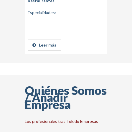
TOLEDO
Restaurantes
Especialidades:
Leer más
Quiénes Somos
/ Añadir
Empresa
Los profesionales tras Toledo Empresas