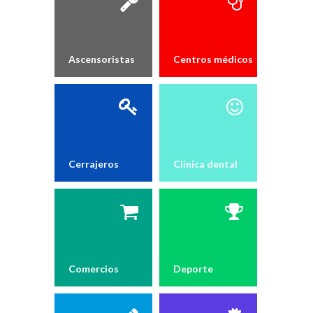
Ascensoristas
Centros médicos
/ Psicotécnicos
Cerrajeros
Clínica dental
Comercios
Deporte