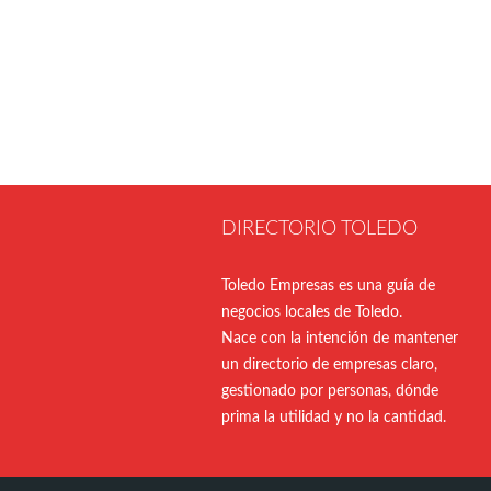
DIRECTORIO TOLEDO
Toledo Empresas es una guía de
negocios locales de Toledo.
Nace con la intención de mantener
un directorio de empresas claro,
gestionado por personas, dónde
prima la utilidad y no la cantidad.