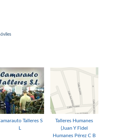
óviles
amarauto Talleres S
Talleres Humanes
L
(Juan Y Fidel
Humanes Pérez C B