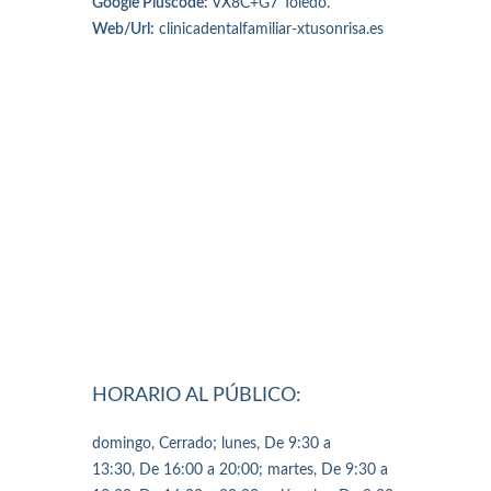
Google Pluscode:
VX8C+G7 Toledo.
Web/Url:
clinicadentalfamiliar-xtusonrisa.es
HORARIO AL PÚBLICO:
domingo, Cerrado; lunes, De 9:30 a
13:30, De 16:00 a 20:00; martes, De 9:30 a