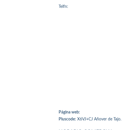
Telfn:
Página web:
Pluscode:
X6VJ+CJ Añover de Tajo.