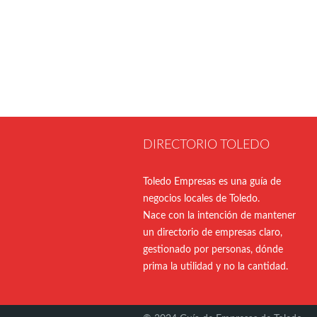
DIRECTORIO TOLEDO
Toledo Empresas es una guía de
negocios locales de Toledo.
Nace con la intención de mantener
un directorio de empresas claro,
gestionado por personas, dónde
prima la utilidad y no la cantidad.