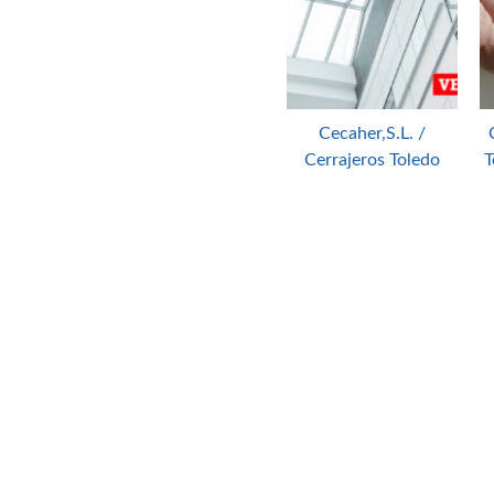
Cecaher,S.L. /
Cerrajeros Toledo
T