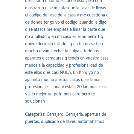
descarado q como el coche esta viejo con
mas razon q se me atasque la llave , le llevas
el codigo de llave de la casa y me cuestiona q
de donde tengo yo el codigo ,cuando le digo
q se atasca me empieza a limar la parte que
no a tallado q en mi caso es el numero 1 q
quiere decir sin tallado , q en fin no se fien
mucho q van a echar la culpa a todo los
aparatos e ceraduras q teneis en vuestra casa
menos a la capacidad y profesionalidad de
este ellos q es casi NULA, En fin q yo no
aguanto mucho a estos Listos q se llaman
profesionales ,Lunapi esta a 20 km mas lejos
y a lo mejor un pelin mas caro pero te
solucionan
Categorías:
Cerrajero, Cerrajería, apertura de
puertas, duplicado de llaves, automatismos