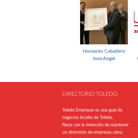
Humanes Caballero
Jose Angel
DIRECTORIO TOLEDO
Toledo Empresas es una guía de
negocios locales de Toledo.
Nace con la intención de mantener
un directorio de empresas claro,